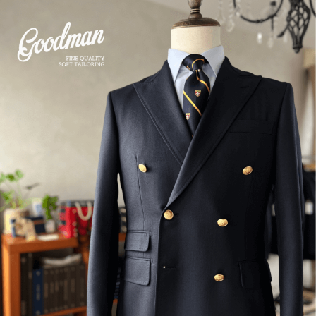
内
容
を
ス
キ
ッ
プ